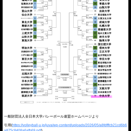
一般財団法人全日本大学バレーボール連盟ホームページより
引用(
https://volleyball-u.jp/juva/wp-content/uploads/2026/05/a8fdfffcb21cd6b6
a875c8408a6afb69.pdf
)