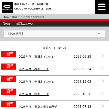
中央大学バレーボール部男子部
CHUO UNIV VOLLEYBALL TEAM
ホーム
News
ニュースカテゴリ(【試合結果】)
News 最新ニュース
« 前へ
1
次へ »
【試合結
>
果】
2026.06.29
2026年度 東日本インカレ
【試合結
>
果】
2026.05.24
2026年度 春季リーグ
【試合結
>
果】
2025.12.03
2025年度 全日本インカレ
【試合結
>
果】
2025.10.26
2025年度 秋季リーグ
【試合結
>
果】
2025.07.13
2025年度 天皇杯東京都予選