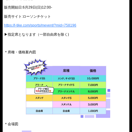
販売開始日:
6月29日(日)12:00-
販売サイト:ローソンチケット
https://l-tike.com/sports/mevent/?mid=758196
▶︎指定席
となります（一部自由席を除く)
＊席種・価格案内図
＊会場図