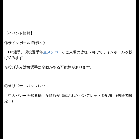
【イベント情報】
①
サインボール投げ込み
→OB選手、現役選手等
全メンバー
がご来場の皆様へ向けてサインボールを投
げ込みます！
※投げ込み対象選手に変動がある可能性があります。
②
オリジナルパンフレット
→中大バレーを知る様々な情報が掲載されたパンフレットを配布！(来場者限
定！)