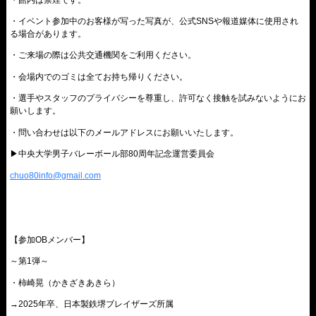
・イベント参加中のお客様が写った写真が、公式SNSや報道媒体に使用され
る場合があります。
・ご来場の際は公共交通機関をご利用ください。
・会場内でのゴミは全てお持ち帰りください。
・選手やスタッフのプライバシーを尊重し、許可なく接触を試みないようにお
願いします。
・問い合わせは以下のメールアドレスにお願いいたします。
▶︎中央大学男子バレーボール部80周年記念運営委員会
chuo80info@gmail.com
【参加OBメンバー】
～第1弾～
・柿崎晃（かきざきあきら）
→2025年卒、日本製鉄堺ブレイザーズ所属