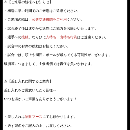
⚠️【ご来場の皆様へお知らせ】
・極端に早い時間でのご来場はご遠慮ください。
・ご来場の際は、
公共交通機関をご利用
ください。
・試合終了後は速やかな退館にご協力をお願いいたします。
・選手への
接触
、ならびに
入待ち・出待ち行為
はご遠慮ください。
・試合中のお席の移動はお控えください。
・試合中は、頭上や周囲にボールが飛んでくる可能性がございます。
破損等につきまして、主催者側では責任を負いかねます。
⚠️【差し入れに関するご案内】
差し入れをご用意いただく皆様へ
いつも温かいご声援をありがとうございます！
・差し入れは
物販ブース
にてお預かりします。
・必ず宛名をご記入の上、お渡しください。