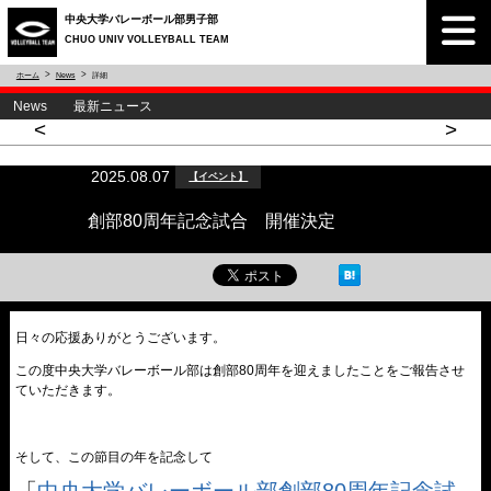
中央大学バレーボール部男子部
CHUO UNIV VOLLEYBALL TEAM
ホーム
News
詳細
News 最新ニュース
<
>
2025.08.07
【イベント】
創部80周年記念試合 開催決定
日々の応援ありがとうございます。
この度中央大学バレーボール部は創部80周年を迎えましたことをご報告させ
ていただきます。
そして、この節目の年を記念して
「
中央大学バレーボール部創部80周年記念試