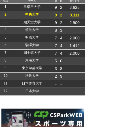
順位
チーム
勝
負
セット率
1
早稲田大学
9
2
3.625
2
中央大学
9
2
3.111
3
順天堂大学
9
2
2.900
4
筑波大学
8
3
5
明治大学
7
4
2.000
6
駒澤大学
7
4
1.412
7
国士舘大学
7
4
2.000
8
東海大学
5
6
9
東京学芸大学
3
8
10
法政大学
2
9
11
日本体育大学
-
-
12
日本大学
-
-