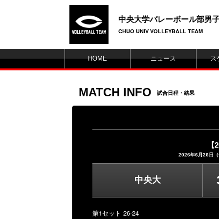
中央大学バレーボール部男
CHUO UNIV VOLLEYBALL TEAM
HOME
ニュース
ス
MATCH INFO
試合日程・結果
【
2026年6月26日
中央大
第1セット 26-24