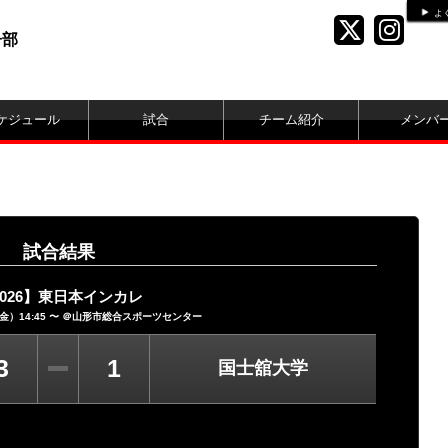
よ
子部
ケジュール
試合
チーム紹介
メンバ
試合結果
2026】東日本インカレ
（金）14:45 〜 ＠山形市総合スポーツセンター
3
1
国士舘大学