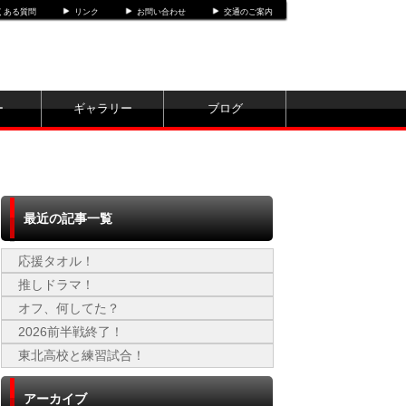
くある質問
リンク
お問い合わせ
交通のご案内
ー
ギャラリー
ブログ
最近の記事一覧
応援タオル！
推しドラマ！
オフ、何してた？
2026前半戦終了！
東北高校と練習試合！
アーカイブ