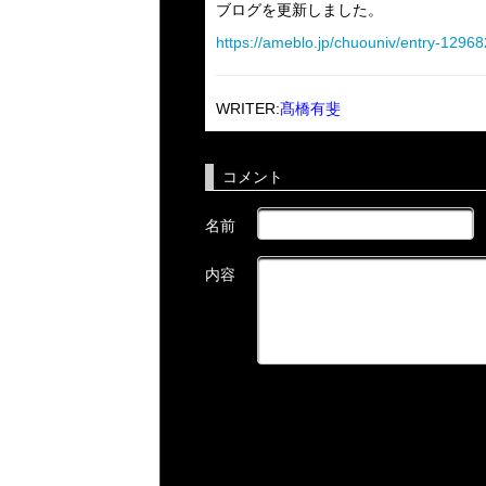
ブログを更新しました。
https://ameblo.jp/chuouniv/entry-1296
WRITER:
髙橋有斐
コメント
名前
内容