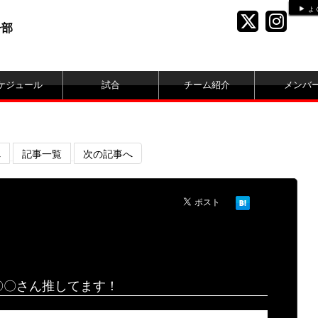
よ
子部
ケジュール
試合
チーム紹介
メンバ
へ
記事一覧
次の記事へ
〇〇さん推してます！