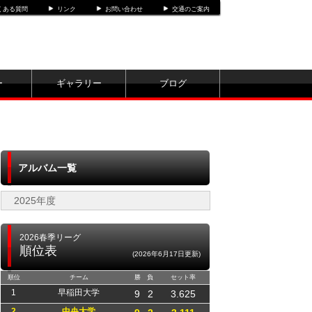
くある質問
リンク
お問い合わせ
交通のご案内
ー
ギャラリー
ブログ
アルバム一覧
2025年度
2026春季リーグ
順位表
(2026年6月17日更新)
順位
チーム
勝
負
セット率
1
早稲田大学
9
2
3.625
2
中央大学