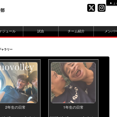
よ
子部
ケジュール
試合
チーム紹介
メンバ
ギャラリー
2年生の日常
1年生の日常