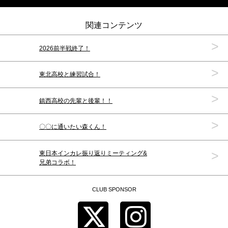
関連コンテンツ
>
2026前半戦終了！
>
東北高校と練習試合！
>
鎮西高校の先輩と後輩！！
>
〇〇に通いたい森くん！
>
東日本インカレ振り返りミーティング&
兄弟コラボ！
CLUB SPONSOR