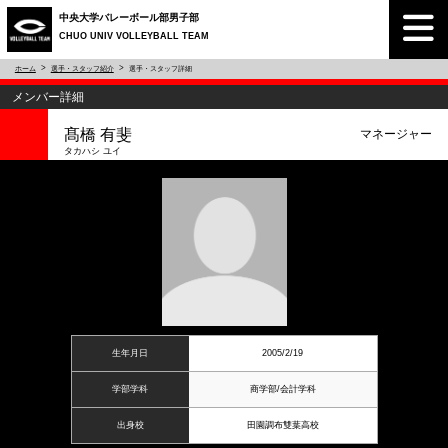
中央大学バレーボール部男子部
CHUO UNIV VOLLEYBALL TEAM
ホーム
選手・スタッフ紹介
選手・スタッフ詳細
メンバー詳細
髙橋 有斐
マネージャー
タカハシ ユイ
生年月日
2005/2/19
学部学科
商学部/会計学科
出身校
田園調布雙葉高校