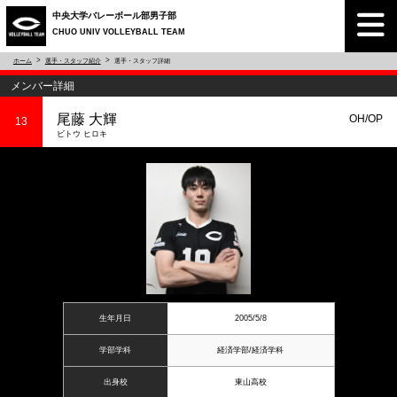
中央大学バレーボール部男子部
CHUO UNIV VOLLEYBALL TEAM
ホーム
選手・スタッフ紹介
選手・スタッフ詳細
メンバー詳細
尾藤 大輝
OH/OP
13
ビトウ ヒロキ
生年月日
2005/5/8
学部学科
経済学部/経済学科
出身校
東山高校