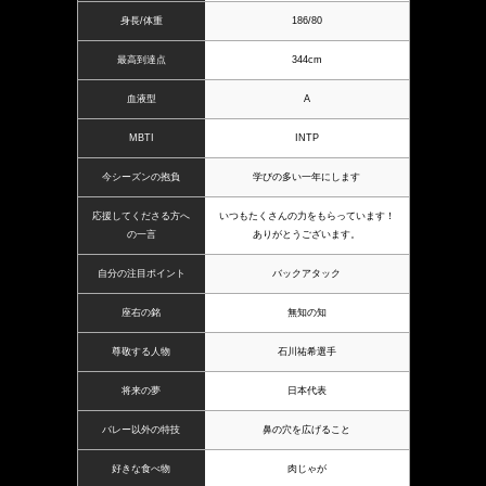
身長/体重
186/80
最高到達点
344cm
血液型
A
MBTI
INTP
今シーズンの抱負
学びの多い一年にします
応援してくださる方へ
いつもたくさんの力をもらっています！
の一言
ありがとうございます。
自分の注目ポイント
バックアタック
座右の銘
無知の知
尊敬する人物
石川祐希選手
将来の夢
日本代表
バレー以外の特技
鼻の穴を広げること
好きな食べ物
肉じゃが