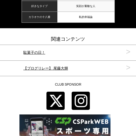
好きなタイプ
笑顔が素敵な人
カラオケの十八番
私的幸福論
関連コンテンツ
>
駄菓子の日！
>
【ブログリレー】 尾藤大輝
CLUB SPONSOR