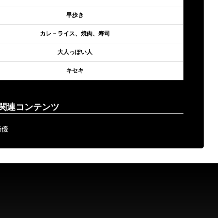
早歩き
カレ－ライス、焼肉、寿司
大人っぽい人
キセキ
関連コンテンツ
﨑優