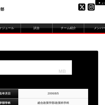
よ
子部
ケジュール
試合
チーム紹介
メンバ
MB
生年月日
2006/8/5
学部学科
総合政策学部/政策科学科