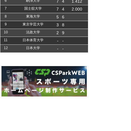
6
駒澤大学
7
4
1.412
7
国士舘大学
7
4
2.000
8
東海大学
5
6
9
東京学芸大学
3
8
10
法政大学
2
9
11
日本体育大学
-
-
12
日本大学
-
-