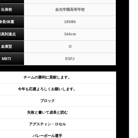
出身校
金光学園高等学校
身長/体重
195/86
最高到達点
344cm
血液型
O
MBTI
ESFJ
チームの勝利に貢献します。
今年も応援よろしくお願いします。
ブロック
失敗と書いて成長と読む
アグスティン・ロセル
バレーボール選手