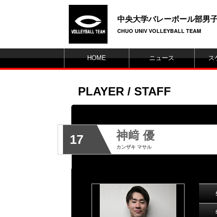
中央大学バレーボール部男
CHUO UNIV VOLLEYBALL TEAM
HOME
ニュース
ス
PLAYER / STAFF
神﨑 優
17
カンザキ マサル