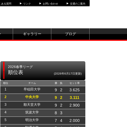
くある質問
リンク
お問い合わせ
交通のご案内
ー
ギャラリー
ブログ
2026春季リーグ
順位表
(2026年6月17日更新)
順位
チーム
勝
負
セット率
1
早稲田大学
9
2
3.625
2
中央大学
9
2
3.111
3
順天堂大学
9
2
2.900
4
筑波大学
8
3
5
明治大学
7
4
2.000